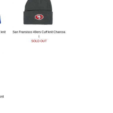
 knit
San Fransisco 49ers Cuff knit Charcoa
l
SOLD OUT
nit