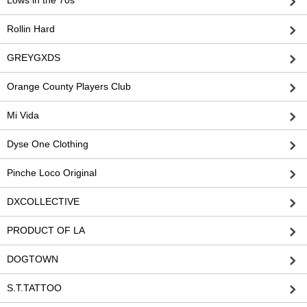
Lows in the 70s
Rollin Hard
GREYGXDS
Orange County Players Club
Mi Vida
Dyse One Clothing
Pinche Loco Original
DXCOLLECTIVE
PRODUCT OF LA
DOGTOWN
S.T.TATTOO