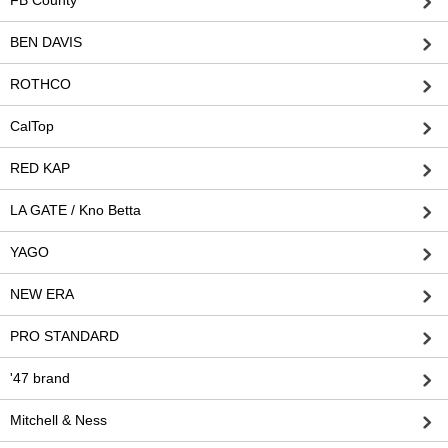
FB County
BEN DAVIS
ROTHCO
CalTop
RED KAP
LA GATE / Kno Betta
YAGO
NEW ERA
PRO STANDARD
'47 brand
Mitchell & Ness