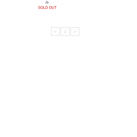
ル
SOLD OUT
<
1
>