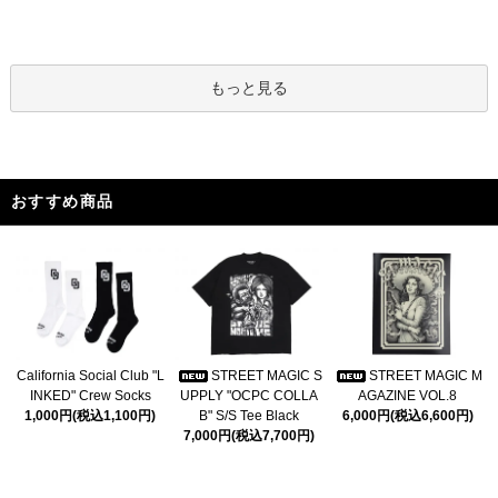
もっと見る
おすすめ商品
California Social Club "L
STREET MAGIC S
STREET MAGIC M
INKED" Crew Socks
UPPLY "OCPC COLLA
AGAZINE VOL.8
1,000円(税込1,100円)
B" S/S Tee Black
6,000円(税込6,600円)
7,000円(税込7,700円)