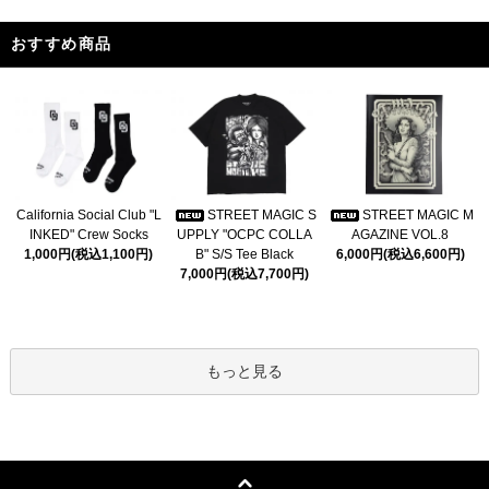
おすすめ商品
California Social Club "L
STREET MAGIC S
STREET MAGIC M
INKED" Crew Socks
UPPLY "OCPC COLLA
AGAZINE VOL.8
1,000円(税込1,100円)
B" S/S Tee Black
6,000円(税込6,600円)
7,000円(税込7,700円)
もっと見る