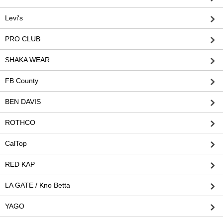
Levi's
PRO CLUB
SHAKA WEAR
FB County
BEN DAVIS
ROTHCO
CalTop
RED KAP
LA GATE / Kno Betta
YAGO