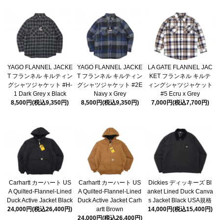
YAGO FLANNEL JACKE
YAGO FLANNEL JACKE
LA GATE FLANNEL JAC
T フランネル キルティン
T フランネル キルティン
KET フランネル キルテ
グシャツジャケット #H-
グシャツジャケット #2E
ィングシャツジャケット
1 Dark Grey x Black
Navy x Grey
#5 Ecru x Grey
8,500円(税込9,350円)
8,500円(税込9,350円)
7,000円(税込7,700円)
Carhartt カーハート US
Carhartt カーハート US
Dickies ディッキーズ Bl
A Quilted-Flannel-Lined
A Quilted-Flannel-Lined
anket Lined Duck Canva
Duck Active Jacket Black
Duck Active Jacket Carh
s Jacket Black USA規格
24,000円(税込26,400円)
artt Brown
14,000円(税込15,400円)
24,000円(税込26,400円)