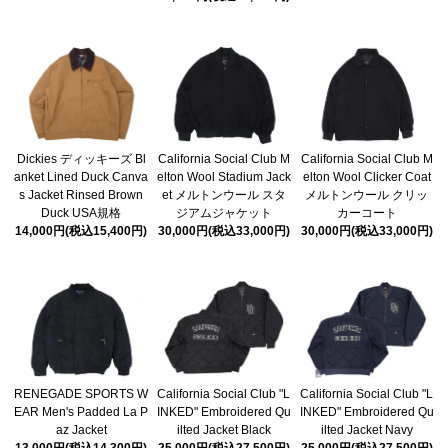
Dickies ディッキーズ Bl
California Social Club M
California Social Club M
anket Lined Duck Canva
elton Wool Stadium Jack
elton Wool Clicker Coat
s Jacket Rinsed Brown
et メルトンウール スタ
メルトンウール クリッ
Duck USA規格
ジアムジャケット
カーコート
14,000円(税込15,400円)
30,000円(税込33,000円)
30,000円(税込33,000円)
RENEGADE SPORTS W
California Social Club "L
California Social Club "L
EAR Men's Padded La P
INKED" Embroidered Qu
INKED" Embroidered Qu
az Jacket
ilted Jacket Black
ilted Jacket Navy
13,000円(税込14,300円)
25,000円(税込27,500円)
25,000円(税込27,500円)