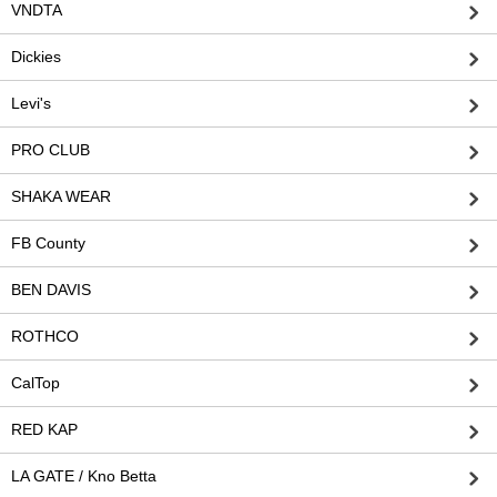
VNDTA
Dickies
Levi's
PRO CLUB
SHAKA WEAR
FB County
BEN DAVIS
ROTHCO
CalTop
RED KAP
LA GATE / Kno Betta