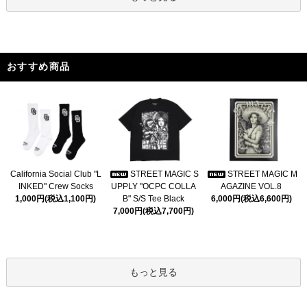
おすすめ商品
California Social Club "L
STREET MAGIC S
STREET MAGIC M
INKED" Crew Socks
UPPLY "OCPC COLLA
AGAZINE VOL.8
1,000円(税込1,100円)
B" S/S Tee Black
6,000円(税込6,600円)
7,000円(税込7,700円)
もっと見る