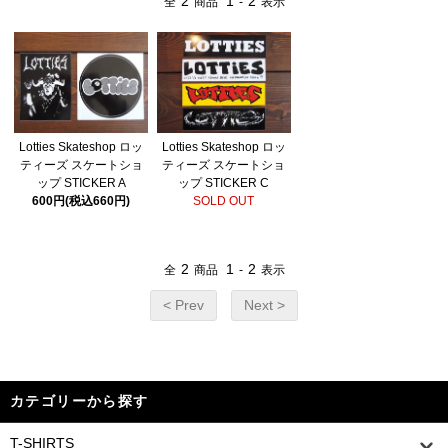
2
1
2
全
商品
-
表示
Lotties Skateshop ロッ
Lotties Skateshop ロッ
ティーズ スケートショ
ティーズ スケートショ
ップ STICKER A
ップ STICKER C
600円(税込660円)
SOLD OUT
2
1
2
全
商品
-
表示
< Prev
Next >
カテゴリーから探す
T-SHIRTS