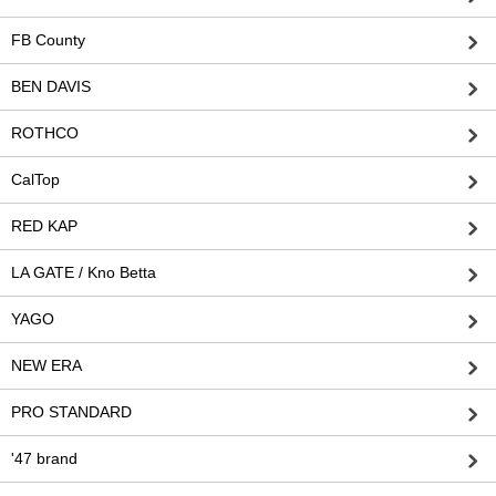
FB County
BEN DAVIS
ROTHCO
CalTop
RED KAP
LA GATE / Kno Betta
YAGO
NEW ERA
PRO STANDARD
'47 brand