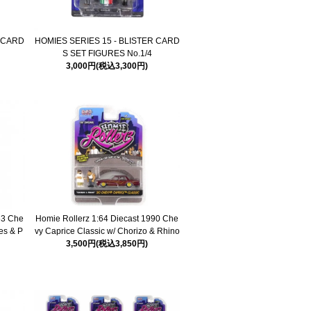
R CARD
HOMIES SERIES 15 - BLISTER CARD
S SET FIGURES No.1/4
3,000円(税込3,300円)
63 Che
Homie Rollerz 1:64 Diecast 1990 Che
es & P
vy Caprice Classic w/ Chorizo & Rhino
3,500円(税込3,850円)