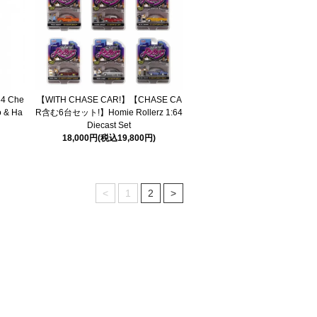
【WITH CHASE CAR!】【CHASE CA
64 Che
R含む6台セット!】Homie Rollerz 1:64
o & Ha
Diecast Set
18,000円(税込19,800円)
<
1
2
>