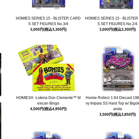
HOMIES SERIES 15 - BLISTER CARD
HOMIES SERIES 15 - BLISTE
S SET FIGURES No.3/4
S SET FIGURES No.2/4
3,000円(税込3,300円)
3,000円(税込3,300円)
HOMIES® -Loteria Don Clemente™ M
Homie Rollerz 1:64 Diecast 19
exican Bingo
vy Impala SS Hard Top w/ Bigot
4,500円(税込4,950円)
anda
3,500円(税込3,850円)