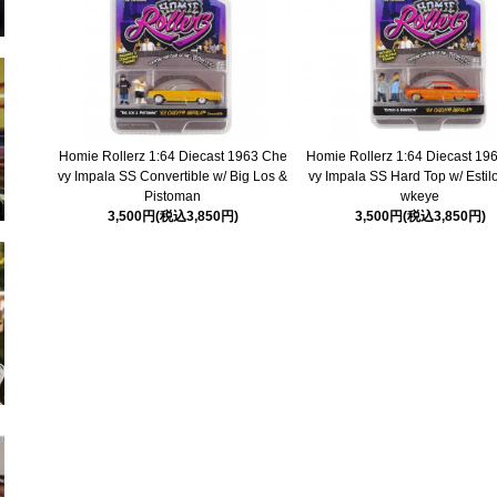
Homie Rollerz 1:64 Diecast 1963 Che
Homie Rollerz 1:64 Diecast 19
vy Impala SS Convertible w/ Big Los &
vy Impala SS Hard Top w/ Estil
Pistoman
wkeye
3,500円(税込3,850円)
3,500円(税込3,850円)